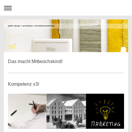
grafik design + architektur • immobilienmarketing
Das macht Mittwochskind!
Kompetenz x3!