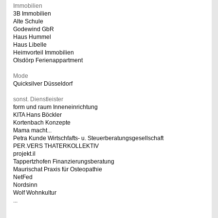
Immobilien
3B Immobilien
Alte Schule
Godewind GbR
Haus Hummel
Haus Libelle
Heimvorteil Immobilien
Olsdörp Ferienappartment
Mode
Quicksilver Düsseldorf
sonst. Dienstleister
form und raum Inneneinrichtung
KITA Hans Böckler
Kortenbach Konzepte
Mama macht...
Petra Kunde Wirtschfafts- u. Steuerberatungsgesellschaft
PER.VERS THATERKOLLEKTIV
projekt.il
Tappertzhofen Finanzierungsberatung
Maurischat Praxis für Osteopathie
NetFed
Nordsinn
Wolf Wohnkultur
...