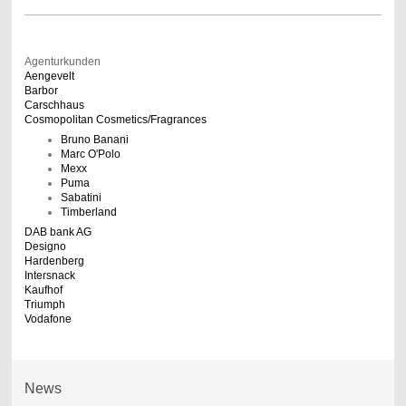
Agenturkunden
Aengevelt
Barbor
Carschhaus
Cosmopolitan Cosmetics/Fragrances
Bruno Banani
Marc O'Polo
Mexx
Puma
Sabatini
Timberland
DAB bank AG
Designo
Hardenberg
Intersnack
Kaufhof
Triumph
Vodafone
News