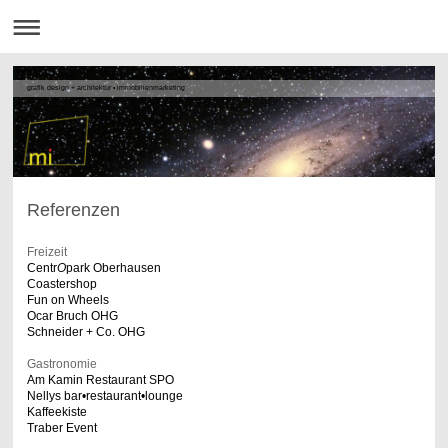
grafik design + architektur • immobilienmarketing
Referenzen
Freizeit
Centr
O
park Oberhausen
Coastershop
Fun on Wheels
Ocar Bruch OHG
Schneider + Co. OHG
Gastronomie
Am Kamin Restaurant SPO
Nellys bar•restaurant•lounge
Kaffeekiste
Traber Event