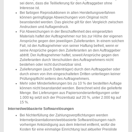
sei denn, dass die Teillieferung für den Auftraggeber ohne
Interesse ist.
Bei farbigen Reproduktionen in allen Herstellungsverfahren
können geringfügige Abweichungen vom Original nicht
beanstandet werden. Das gleiche gilt für den Vergleich zwischen
Andrucken und Auflagendruck.
Für Abweichungen in der Beschaffenheit des eingesetzten
Materials haftet der Auftragnehmer nur bis zur Höhe der eigenen
Ansprüche gegen den jeweiligen Zulieferanten. In einem solchen
Fall, ist der Auftragnehmer von seiner Haftung befreit, wenn er
seine Ansprüche gegen den Zulieferanten an den Auftraggeber
abtritt. Der Auftragnehmer haftet, soweit Ansprüche gegen den
Zulieferanten durch Verschulden des Auftragnehmers nicht
bestehen oder nicht durchsetzbar sind.
Zulieferungen (auch Datenträger) durch den Auftraggeber oder
durch einen von ihm eingeschalteten Dritten unterliegen keiner
Prüfungspflicht seitens des Auftragnehmers.
Mehr oder Minderlieferungen bis zu 10 % der bestellten Auflage
können nicht beanstandet werden. Berechnet wird die gelieferte
Menge. Bei Lieferungen aus Papiersonderanfertigungen unter
1.000 kg setzt sich der Prozentsatz auf 20 %, unter 2.000 kg auf
15 %.
Internet/webbasierte Softwarelösungen
Bei Nichterfüllung der Zahlungsverpflichtungen werden
Internetpräsentationen/webbasierte Softwarelösungen nach
vorheriger Ankündigung aus dem Internet entfernt, wofür die
Kosten für eine einmalige Einrichtung laut aktueller Preisliste