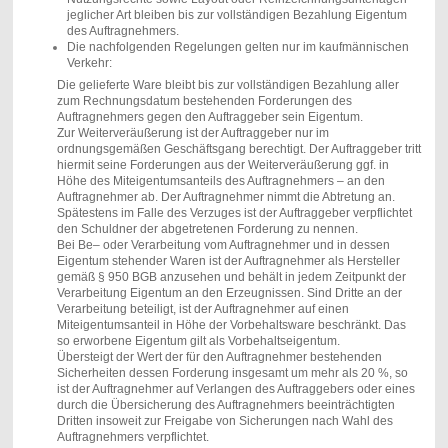
jeglicher Art bleiben bis zur vollständigen Bezahlung Eigentum
des Auftragnehmers.
Die nachfolgenden Regelungen gelten nur im kaufmännischen
Verkehr:
Die gelieferte Ware bleibt bis zur vollständigen Bezahlung aller
zum Rechnungsdatum bestehenden Forderungen des
Auftragnehmers gegen den Auftraggeber sein Eigentum.
Zur Weiterveräußerung ist der Auftraggeber nur im
ordnungsgemäßen Geschäftsgang berechtigt. Der Auftraggeber tritt
hiermit seine Forderungen aus der Weiterveräußerung ggf. in
Höhe des Miteigentumsanteils des Auftragnehmers – an den
Auftragnehmer ab. Der Auftragnehmer nimmt die Abtretung an.
Spätestens im Falle des Verzuges ist der Auftraggeber verpflichtet
den Schuldner der abgetretenen Forderung zu nennen.
Bei Be– oder Verarbeitung vom Auftragnehmer und in dessen
Eigentum stehender Waren ist der Auftragnehmer als Hersteller
gemäß § 950 BGB anzusehen und behält in jedem Zeitpunkt der
Verarbeitung Eigentum an den Erzeugnissen. Sind Dritte an der
Verarbeitung beteiligt, ist der Auftragnehmer auf einen
Miteigentumsanteil in Höhe der Vorbehaltsware beschränkt. Das
so erworbene Eigentum gilt als Vorbehaltseigentum.
Übersteigt der Wert der für den Auftragnehmer bestehenden
Sicherheiten dessen Forderung insgesamt um mehr als 20 %, so
ist der Auftragnehmer auf Verlangen des Auftraggebers oder eines
durch die Übersicherung des Auftragnehmers beeinträchtigten
Dritten insoweit zur Freigabe von Sicherungen nach Wahl des
Auftragnehmers verpflichtet.