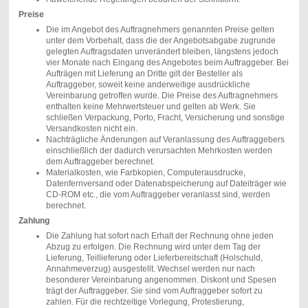
Preise
Die im Angebot des Auftragnehmers genannten Preise gelten
unter dem Vorbehalt, dass die der Angebotsabgabe zugrunde
gelegten Auftragsdaten unverändert bleiben, längstens jedoch
vier Monate nach Eingang des Angebotes beim Auftraggeber. Bei
Aufträgen mit Lieferung an Dritte gilt der Besteller als
Auftraggeber, soweit keine anderweitige ausdrückliche
Vereinbarung getroffen wurde. Die Preise des Auftragnehmers
enthalten keine Mehrwertsteuer und gelten ab Werk. Sie
schließen Verpackung, Porto, Fracht, Versicherung und sonstige
Versandkosten nicht ein.
Nachträgliche Änderungen auf Veranlassung des Auftraggebers
einschließlich der dadurch verursachten Mehrkosten werden
dem Auftraggeber berechnet.
Materialkosten, wie Farbkopien, Computerausdrucke,
Datenfernversand oder Datenabspeicherung auf Dateiträger wie
CD-ROM etc., die vom Auftraggeber veranlasst sind, werden
berechnet.
Zahlung
Die Zahlung hat sofort nach Erhalt der Rechnung ohne jeden
Abzug zu erfolgen. Die Rechnung wird unter dem Tag der
Lieferung, Teillieferung oder Lieferbereitschaft (Holschuld,
Annahmeverzug) ausgestellt. Wechsel werden nur nach
besonderer Vereinbarung angenommen. Diskont und Spesen
trägt der Auftraggeber. Sie sind vom Auftraggeber sofort zu
zahlen. Für die rechtzeitige Vorlegung, Protestierung,