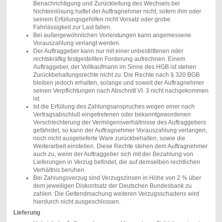
Benachrichtigung und Zurückleitung des Wechsels bei
Nichteinlösung haftet der Auftragnehmer nicht, sofern ihm oder
seinem Erfüllungsgehilfen nicht Vorsatz oder grobe
Fahrlässigkeit zur Last fallen.
Bei außergewöhnlichen Vorleistungen kann angemessene
Vorauszahlung verlangt werden.
Der Auftraggeber kann nur mit einer unbestrittenen oder
rechtskräftig festgestellten Forderung aufrechnen. Einem
Auftraggeber, der Vollkaufmann im Sinne des HGB ist stehen
Zurückbehaltungsrechte nicht zu. Die Rechte nach § 320 BGB
bleiben jedoch erhalten, solange und soweit der Auftragnehmer
seinen Verpflichtungen nach Abschnitt VI. 3 nicht nachgekommen
ist.
Ist die Erfüllung des Zahlungsanspruches wegen einer nach
Vertragsabschluß eingetretenen oder bekanntgewordenen
Verschlechterung der Vermögensverhältnisse des Auftraggebers
gefährdet, so kann der Auftragnehmer Vorauszahlung verlangen,
noch nicht ausgelieferte Ware zurückbehalten, sowie die
Weiterarbeit einstellen. Diese Rechte stehen dem Auftragnehmer
auch zu, wenn der Auftraggeber sich mit der Bezahlung von
Lieferungen in Verzug befindet, die auf demselben rechtlichen
Verhältnis beruhen.
Bei Zahlungsverzug sind Verzugszinsen in Höhe von 2 % über
dem jeweiligen Diskontsatz der Deutschen Bundesbank zu
zahlen. Die Geltendmachung weiteren Verzugsschadens wird
hierdurch nicht ausgeschlossen.
Lieferung