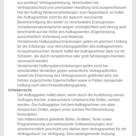
aus positiver Vertragsverletzung, Verschulden bei
Vertragsabschluß und unerlaubter Handlung sind ausgeschlossen.
Hat der Auftrag Weiterverarbeitungen zum Gegenstand, so haftet
der Auftragnehmer nicht für die dadurch verursachte
Beeinträchtigung des weiter zu verarbeiteten Erzeugnisses.
Schadensersatzansprüche wegen Unmöglichkeit und Verzug sind
beschränkt auf die Höhe des Auftragswertes (Eigenleistung,
ausschließlich Vorleistung und Material).
Vorstehende Haftungsbeschränkungen gelten im gleichen Umfang
für die Erfüllungs- und Verrichtungsgehilfen des Auftragnehmers.
Im kaufmännischen Verkehr haftet der Auftragnehmer stets nur für
Schäden, die durch vorsätzliches oder grob fahrlässiges Handeln
verursacht werden.
Vorstehende Haftungsbeschränkungen gelten nicht bei
schuldhaften Verstößen gegen wesentliche Vertragspflichten,
soweit die Erreichung des Vertragszwecks gefährdet wird, bei
Fehlen zugesicherter Eigenschaften sowie in Fällen zwingender
Haftung nach dem Produkthaftungsgesetz.
Urheberrecht
Der Auftraggeber haftet allein, wenn durch die Ausführung seines
Auftrages Rechte, insbesondere Urheberrechte Dritter, verletzt
werden. Der Auftraggeber hat dem Auftragnehmer von allen
Ansprüchen Dritter, wegen einer solchen Rechtsverletzung
freizustellen.
Von mittwochskind gelieferte Bilder, Grafiken, Texte sowie
Programmierung und webbasierte Softwarelösungen sind
urheberrechtlich geschützt und stehen dem Vertragspartner für die
Vertragsdauer zur Verfügung. Eine weitergehende Nutzung,