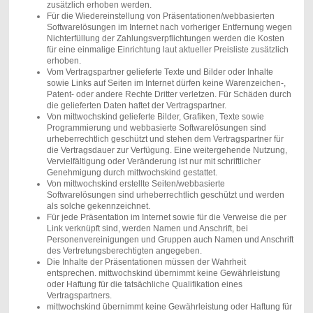
zusätzlich erhoben werden.
Für die Wiedereinstellung von Präsentationen/webbasierten
Softwarelösungen im Internet nach vorheriger Entfernung wegen
Nichterfüllung der Zahlungsverpflichtungen werden die Kosten
für eine einmalige Einrichtung laut aktueller Preisliste zusätzlich
erhoben.
Vom Vertragspartner gelieferte Texte und Bilder oder Inhalte
sowie Links auf Seiten im Internet dürfen keine Warenzeichen-,
Patent- oder andere Rechte Dritter verletzen. Für Schäden durch
die gelieferten Daten haftet der Vertragspartner.
Von mittwochskind gelieferte Bilder, Grafiken, Texte sowie
Programmierung und webbasierte Softwarelösungen sind
urheberrechtlich geschützt und stehen dem Vertragspartner für
die Vertragsdauer zur Verfügung. Eine weitergehende Nutzung,
Vervielfältigung oder Veränderung ist nur mit schriftlicher
Genehmigung durch mittwochskind gestattet.
Von mittwochskind erstellte Seiten/webbasierte
Softwarelösungen sind urheberrechtlich geschützt und werden
als solche gekennzeichnet.
Für jede Präsentation im Internet sowie für die Verweise die per
Link verknüpft sind, werden Namen und Anschrift, bei
Personenvereinigungen und Gruppen auch Namen und Anschrift
des Vertretungsberechtigten angegeben.
Die Inhalte der Präsentationen müssen der Wahrheit
entsprechen. mittwochskind übernimmt keine Gewährleistung
oder Haftung für die tatsächliche Qualifikation eines
Vertragspartners.
mittwochskind übernimmt keine Gewährleistung oder Haftung für