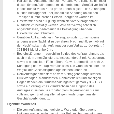
Hat sich der Auftragnehmer zum Versand verpflichtet so nimmt er
diesen für den Auftraggeber mit der gebotenen Sorgfalt vor, haftet
jedoch nur für Vorsatz und grobe Fahrlässigkeit. Die Gefahr geht
auf den Auftraggeber über, sobald die Sendung an die den
Transport durchführende Person übergeben worden ist.
Liefertermine sind nur gültig, wenn sie vom Auftragnehmer
ausdrücklich bestätigt werden. Wird der Vertrag schriftlich
abgeschlossen, bedarf auch die Bestätigung über den
Liefertermin der Schriftform.
Gerät der Auftragnehmer in Verzug, so ist ihm zunächst eine
angemessene Nachfrist zu gewähren. Nach fruchtlosem Ablauf
der Nachfrist kann der Auftraggeber vom Vertrag zurücktreten. §
361 BGB bleibt unberührt.
Betriebsstörungen – sowohl im Betrieb des Auftragnehmers als
auch in dem eines Zulieferers, insbesondere Streit, Aussperrung
sowie alle sonstigen Fälle höherer Gewalt, berechtigen nicht zur
Kündigung des Vertragsverhältnisses. Die Grundsätze über den
Wegfall der Geschäftsgrundlage bleiben unberührt.
Dem Auftragnehmer steht an vom Auftraggeber angelieferten
Druckvorlagen, Manuskripten, Rohmaterialien und sonstigen
Gegenständen ein Zurückbehaltungsrecht gemäß § 369 HGB
sowie ein vertragliches Pfandrecht an den aufgrund des
Auftrages in seinen Besitz gelangten Gegenständen bis zur
vollständigen Erfüllung aller fälligen Forderungen aus der
Geschäftsverbindung zu.
Eigentumsvorbehalt
Die vom Auftragnehmer gelieferte Ware oder übertragene
Nutzungsrechte sowie Layout oder Reinzeichnungsunterlagen