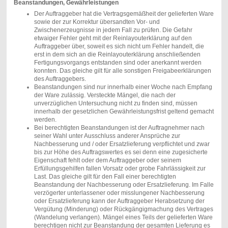
Beanstandungen, Gewährleistungen
Der Auftraggeber hat die Vertragsgemäßheit der gelieferten Ware
sowie der zur Korrektur übersandten Vor- und
Zwischenerzeugnisse in jedem Fall zu prüfen. Die Gefahr
etwaiger Fehler geht mit der Reinlayouterklärung auf den
Auftraggeber über, soweit es sich nicht um Fehler handelt, die
erst in dem sich an die Reinlayouterklärung anschließenden
Fertigungsvorgangs entstanden sind oder anerkannt werden
konnten. Das gleiche gilt für alle sonstigen Freigabeerklärungen
des Auftraggebers.
Beanstandungen sind nur innerhalb einer Woche nach Empfang
der Ware zulässig. Versteckte Mängel, die nach der
unverzüglichen Untersuchung nicht zu finden sind, müssen
innerhalb der gesetzlichen Gewährleistungsfrist geltend gemacht
werden.
Bei berechtigten Beanstandungen ist der Auftragnehmer nach
seiner Wahl unter Ausschluss anderer Ansprüche zur
Nachbesserung und / oder Ersatzlieferung verpflichtet und zwar
bis zur Höhe des Auftragswertes es sei denn eine zugesicherte
Eigenschaft fehlt oder dem Auftraggeber oder seinem
Erfüllungsgehilfen fallen Vorsatz oder grobe Fahrlässigkeit zur
Last. Das gleiche gilt für den Fall einer berechtigten
Beanstandung der Nachbesserung oder Ersatzlieferung. Im Falle
verzögerter unterlassener oder misslungener Nachbesserung
oder Ersatzlieferung kann der Auftraggeber Herabsetzung der
Vergütung (Minderung) oder Rückgängigmachung des Vertrages
(Wandelung verlangen). Mängel eines Teils der gelieferten Ware
berechtigen nicht zur Beanstandung der gesamten Lieferung es